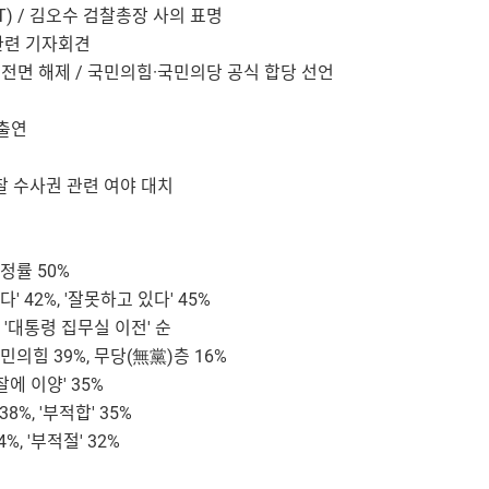
AT) / 김오수 검찰총장 사의 표명
관련 기자회견
기 전면 해제 / 국민의힘·국민의당 공식 합당 선언
 출연
검찰 수사권 관련 여야 대치
부정률 50%
' 42%, '잘못하고 있다' 45%
, '대통령 집무실 이전' 순
민의힘 39%, 무당(無黨)층 16%
찰에 이양' 35%
8%, '부적합' 35%
%, '부적절' 32%