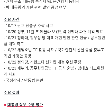
- 권력 구조: 대통령 중심제 vs. 분권형 대통령제
- 박 대통령의 개헌 관련 발언 공감 여부
주요 사건
- 10/17 판교 환풍구 추락 사고
- 10/20 정부, 11월 초 에볼라 보건인력 선발대 파견 계획 발표
- 10/21 청와대, 김무성 당 대표 개헌 발언 관련 언급 / 공무원연
금 개혁 촉구
- 10/22 세월호법 TF 활동 시작 / 국가안전처 신설 중심 정부조
직법 개정안 공방
- 10/22 정의당, 개헌보다 선거법 개정 우선 주장
- 10/23 새누리, 공무원연금법 TF 공식 출범 / 김태호 최고위원
직 사퇴
- 국정감사 / 단통법 논란
주요 결과
●
대통령 직무 수행 평가