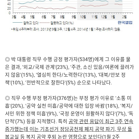
◎ 박 대통령 직무 수행 긍정 평가자(534명)에게 그 이유를 물
은 결과, '외교/국제 관계'(23%), '주관, 소신 있음/여론에 끌려가
지 않음'(15%), '열심히 한다/노력한다'(13%), '대북/안보 정
책'(10%), '전반적으로 잘한다'(5%) 순으로 나타났다.
◎ 직무 수행 부정 평가자(376명)는 부정 평가 이유로 '소통 미
흡'(20%), '공약 실천 미흡/공약에 대한 입장 바뀜'(18%), '복지/
서민 위한 정책 미흡'(9%), '국정 운영이 원활하지 않다'(7%), '독
단적'(7%) 등을 지적했다. 특히
공약 관련 응답이 최근 3주 연속
증가했는데 이는 기초선거 정당공천제 폐지 공약 파기, 무상 돌
봄교실 등 복지 공약 후퇴 논란 영향
으로 보인다(1월 2주