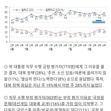
◎ 박 대통령 직무 수행 긍정 평가자(715명)에게 그 이유를 물
은 결과, '대북 정책'(28%), '주관, 소신 있음/여론에 끌려가지 않
음'(11%), '열심히 한다/노력한다'(8%) 순으로 응답됐다. 특히,
대북 정책 응답은 지난 주 19%에서 이번 주 28%까지 늘었다
.
◎
직무 수행 부정 평가자(303명)는 부정 평가 이유로 '국정원
문제(대선개입, 대화록 공개)'(16%)를 가장 많이 지적
했고, 그
다음은 '국민소통 미흡/비공개/투명하지 않다'(11%), '국정 운