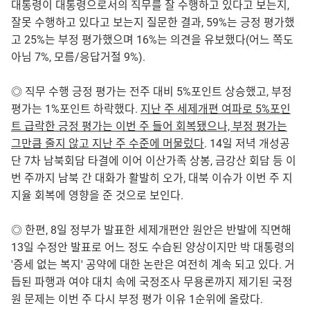
대통령이 대통령으로서의 직무를 잘 수행하고 있다고 보는지,
잘못 수행하고 있다고 보는지 질문한 결과, 59%는 긍정 평가했
고 25%는 부정 평가했으며 16%는 의견을 유보했다(어느 쪽도
아님 7%, 모름/응답거절 9%).
◎ 직무 수행 긍정 평가는 전주 대비 5%포인트 상승했고, 부정
평가는 1%포인트 하락했다.
지난 주 세제개편 여파로 5%포인
트 급락한 긍정 평가는 이번 주 들어 회복됐으나, 부정 평가는
그만큼 줄지 않고 지난 주 수준에 머물렀다
. 14일 저녁 개성공
단 7차 남북회담 타결에 이어 이산가족 상봉, 금강산 회담 등 이
번 주까지 남북 간 대화가 활발히 오가, 대북 이슈가 이번 주 지
지율 회복에 영향을 준 것으로 보인다.
◎ 한편, 8일 정부가 발표한 세제개편안 원안은 반발에 직면해
13일 수정안 발표로 어느 정도 수습된 양상이지만 박 대통령의
'증세 없는 복지' 공약에 대한 논란은 여전히 계속 되고 있다. 거
듭된 파행과 여야 대치 속에 국정조사 무용론까지 제기된 국정
원 문제는 이번 주 다시 부정 평가 이유 1순위에 올랐다.