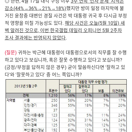
◎ 한편, 4월 17일 내각 구성 이후
3주 연속 '인사 문제' 지적은
감소(44%→36%→21%→18%)
했지만 방미 일정 마지막에 불
거진 윤창중 대변인 경질 사건은 박 대통령 귀국 후 다시금 부정
적 영향을 미칠 가능성도 있다.
해당 사건은 오늘(5월 10일) 새
벽 알려진 것으로, 이번 한국갤럽 데일리 오피니언 5월 2주차
조사 결과에는 반영되지 않았다
.
(질문)
귀하는 박근혜 대통령이 대통령으로서의 직무를 잘 수행
하고 있다고 보십니까, 혹은 잘못 수행하고 있다고 보십니까?
(긍정/부정을 답하지 않은 경우) 굳이 말씀하신다면 '잘하고 있
다'와 '잘못하고 있다' 중 어느 쪽입니까?