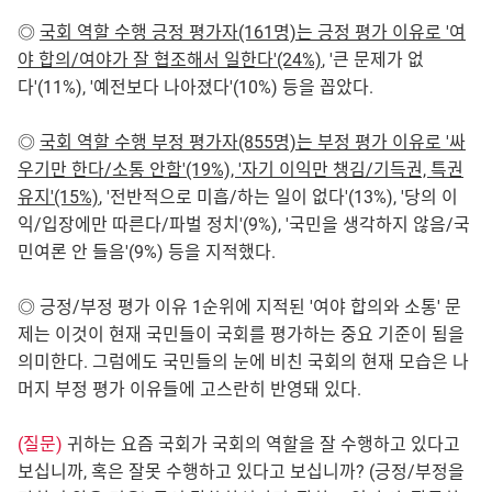
◎
국회 역할 수행 긍정 평가자(161명)는 긍정 평가 이유로 '여
야 합의/여야가 잘 협조해서 일한다'(24%)
, '큰 문제가 없
다'(11%), '예전보다 나아졌다'(10%) 등을 꼽았다.
◎
국회 역할 수행 부정 평가자(855명)는 부정 평가 이유로 '싸
우기만 한다/소통 안함'(19%), '자기 이익만 챙김/기득권, 특권
유지'(15%)
, '전반적으로 미흡/하는 일이 없다'(13%), '당의 이
익/입장에만 따른다/파벌 정치'(9%), '국민을 생각하지 않음/국
민여론 안 들음'(9%) 등을 지적했다.
◎ 긍정/부정 평가 이유 1순위에 지적된 '여야 합의와 소통' 문
제는 이것이 현재 국민들이 국회를 평가하는 중요 기준이 됨을
의미한다. 그럼에도 국민들의 눈에 비친 국회의 현재 모습은 나
머지 부정 평가 이유들에 고스란히 반영돼 있다.
(질문)
귀하는 요즘 국회가 국회의 역할을 잘 수행하고 있다고
보십니까, 혹은 잘못 수행하고 있다고 보십니까? (긍정/부정을