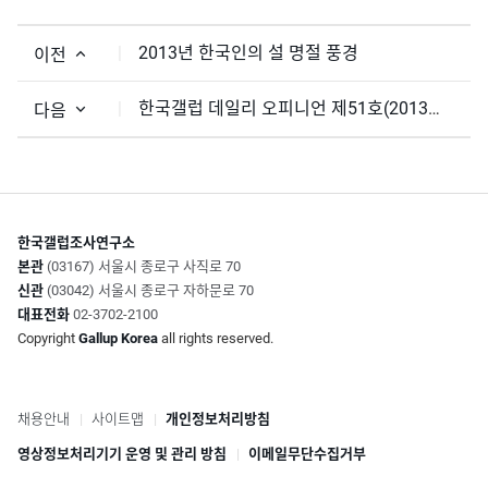
2013년 한국인의 설 명절 풍경
이전
한국갤럽 데일리 오피니언 제51호(2013년 1월 4주) - 새 정부 경제/복지 정책 의견 포함
다음
한국갤럽조사연구소
본관
(03167) 서울시 종로구 사직로 70
신관
(03042) 서울시 종로구 자하문로 70
대표전화
02-3702-2100
Copyright
Gallup Korea
all rights reserved.
채용안내
사이트맵
개인정보처리방침
영상정보처리기기 운영 및 관리 방침
이메일무단수집거부