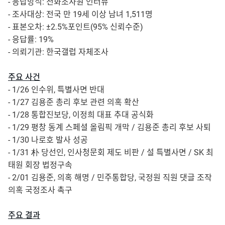
- 응답방식: 전화조사원 인터뷰
- 조사대상: 전국 만 19세 이상 남녀 1,511명
- 표본오차: ±2.5%포인트(95% 신뢰수준)
- 응답률: 19%
- 의뢰기관: 한국갤럽 자체조사
주요 사건
- 1/26 인수위, 특별사면 반대
- 1/27 김용준 총리 후보 관련 의혹 확산
- 1/28 통합진보당, 이정희 대표 추대 공식화
- 1/29 평창 동계 스페셜 올림픽 개막 / 김용준 총리 후보 사퇴
- 1/30 나로호 발사 성공
- 1/31 朴 당선인, 인사청문회 제도 비판 / 설 특별사면 / SK 최
태원 회장 법정구속
- 2/01 김용준, 의혹 해명 / 민주통합당, 국정원 직원 댓글 조작
의혹 국정조사 촉구
주요 결과